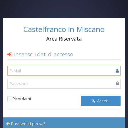
Castelfranco in Miscano
Area Riservata
Inserisci i dati di accesso
Ricordami
Accedi
Password persa?